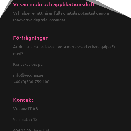
Vi kan moln och applikationsdrift
Vi hjälper er att nå er fulla digitala potential genom
innovativa digitala lösningar.
Förfrågningar
Är du intresserad av att veta mer av vad vi kan hjälpa Er
med?
Kontakta oss på:
info@viconia.se
+46 (0)530-759 100
Kontakt
Viconia IT AB
Storgatan 15
464 31 Mellerud, SE