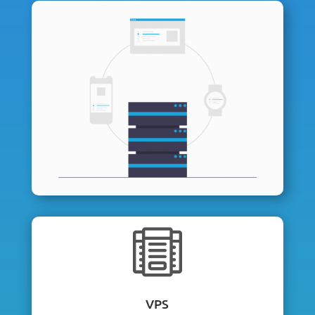

VPS